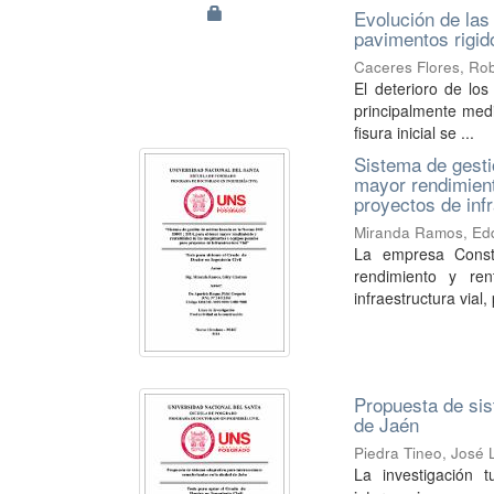
Evolución de las 
pavimentos rigid
Caceres Flores, Rob
El deterioro de los
principalmente medi
fisura inicial se ...
Sistema de gesti
mayor rendimient
proyectos de infr
Miranda Ramos, Edd
La empresa Constr
rendimiento y re
infraestructura vial, 
Propuesta de sis
de Jaén
Piedra Tineo, José 
La investigación 