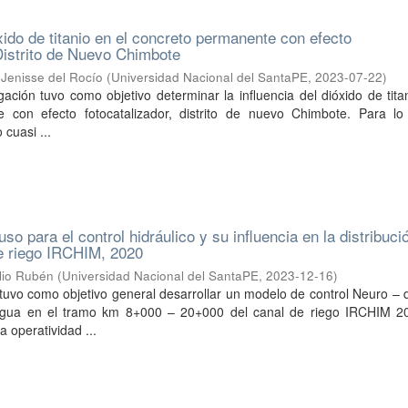
xido de titanio en el concreto permanente con efecto
 Distrito de Nuevo Chimbote
 Jenisse del Rocío
(
Universidad Nacional del SantaPE
,
2023-07-22
)
gación tuvo como objetivo determinar la influencia del dióxido de tita
 con efecto fotocatalizador, distrito de nuevo Chimbote. Para lo
 cuasi ...
so para el control hidráulico y su influencia en la distribuci
e riego IRCHIM, 2020
lio Rubén
(
Universidad Nacional del SantaPE
,
2023-12-16
)
 tuvo como objetivo general desarrollar un modelo de control Neuro – 
e agua en el tramo km 8+000 – 20+000 del canal de riego IRCHIM 2
a operatividad ...