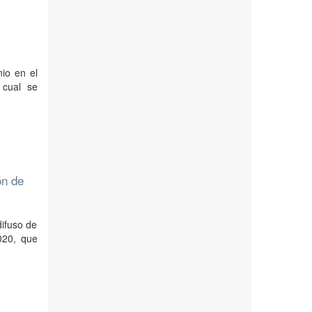
nio en el
 cual se
ón de
difuso de
020, que