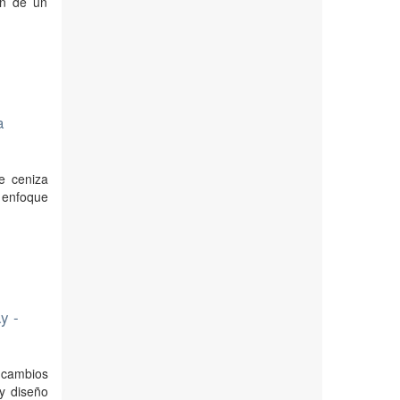
ón de un
a
de ceniza
, enfoque
y -
 cambios
y diseño