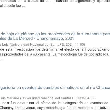
maforizadas en la ciudad de Jaén, basado en algoritmos y ejecuci
l estudio fue ...
 de hoja de plátano en las propiedades de la subrasante par
nales de La Merced - Chanchamayo, 2021
e Luis
(
Universidad Nacional del SantaPE
,
2024-11-05
)
 de esta investigación fue determinar el efecto de la incorporación 
las propiedades de la subrasante. La metodología fue de tipo aplicada
..
ingeniería en eventos de cambios climáticos en el río Chanca
Luis Mariano
(
Universidad Nacional del SantaPE
,
2025-04-02
)
a tesis fue determinar el efecto de la bioingeniería en eventos de
ío Chancay-Lambayeque, cuya metodología fue de método cuantitativo 