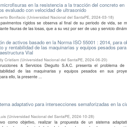
microfisuras en la resistencia a la tracción del concreto en
os evaluado con velocidad de ultrasonido
erto Bonifacio
(
Universidad Nacional del SantaPE
,
2024-03-18
)
 pavimentos rígidos se observa al final de su periodo de vida, se m
ante fisuras de las losas, que a su vez por ser de uso y servicio dinám
ón de activos basado en la Norma ISO 55001 : 2014, para o
o y rentabilidad de las maquinarias y equipos pesados para
aestructura Vial
y Cristiam
(
Universidad Nacional del SantaPE
,
2024-06-20
)
ucciones & Servicios Dieguito S.A.C. presenta el problema de
ntabilidad de las maquinarias y equipos pesados en sus proy
para ello, la presente ...
tema adaptativo para intersecciones semaforizadas en la c
Luis
(
Universidad Nacional del SantaPE
,
2024-10-28
)
tuvo como objetivo, realizar la propuesta de un sistema adaptat