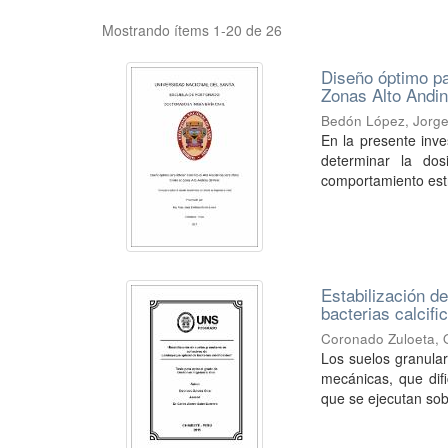
Mostrando ítems 1-20 de 26
Diseño óptimo pa
Zonas Alto Andin
Bedón López, Jorge
En la presente inv
determinar la dos
comportamiento estr
Estabilización d
bacterias calcifi
Coronado Zuloeta,
Los suelos granula
mecánicas, que difi
que se ejecutan sobr