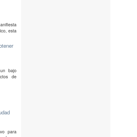
anifiesta
ico, esta
btener
 un bajo
ectos de
iudad
ivo para