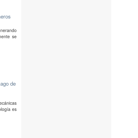
meros
enerando
mente se
lago de
mecánicas
ología es