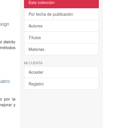
Esta colección
Por fecha de publicación
esign
Autores
Títulos
 distrito
 métodos
Materias
MI CUENTA
Acceder
uatro
Registro
do por la
mejorar y