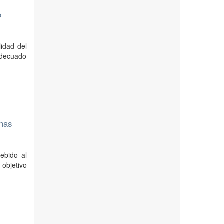
o
lidad del
 adecuado
onas
ebido al
 objetivo