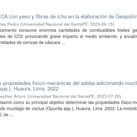
 CCA con yeso y fibras de ichu en la elaboración de Geopolí
tes Pedro
(
Universidad Nacional del SantaPE
,
2023-06-15
)
cemento consume enormes cantidades de combustibles fósiles g
ntes de CO2 provocando grave impacto al medio ambiente, y anual
tidades de cenizas de cáscara ...
s propiedades fisico-mecánicas del adobe adicionando muci
spp.), Huaura, Lima, 2022
eyther Arturo
(
Universidad Nacional del SantaPE
,
2023-07-20
)
plasmó como su principal objetivo determinar las propiedades físico-
ndo mucilago de cactus (Opuntia spp.), Huaura, Lima ,2022. La metod
, de ...