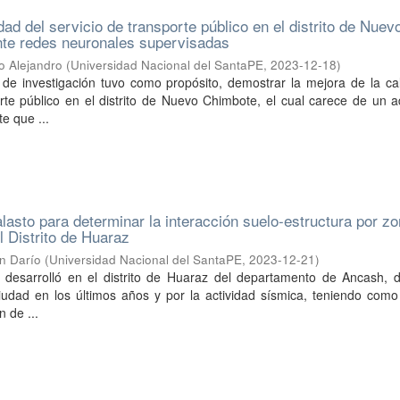
dad del servicio de transporte público en el distrito de Nuev
te redes neuronales supervisadas
io Alejandro
(
Universidad Nacional del SantaPE
,
2023-12-18
)
 de investigación tuvo como propósito, demostrar la mejora de la ca
orte público en el distrito de Nuevo Chimbote, el cual carece de un
e que ...
alasto para determinar la interacción suelo-estructura por z
l Distrito de Huaraz
n Darío
(
Universidad Nacional del SantaPE
,
2023-12-21
)
e desarrolló en el distrito de Huaraz del departamento de Ancash, d
iudad en los últimos años y por la actividad sísmica, teniendo como
n de ...