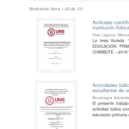
Mostrando ítems 1-20 de 121
Actitudes científ
Institución Educ
Diaz Laguna, Manue
La tesis titula
EDUCACIÓN PRIM
CHIMBOTE – 2019”, t
Actividades lúdic
estudiantes de u
Bocanegra Valverde,
El presente trabaj
actividad lúdica co
educación primaria d