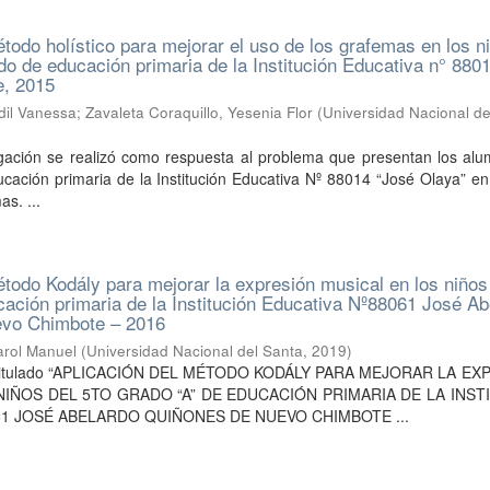
étodo holístico para mejorar el uso de los grafemas en los n
ado de educación primaria de la Institución Educativa n° 880
e, 2015
ndil Vanessa
;
Zavaleta Coraquillo, Yesenia Flor
(
Universidad Nacional de
igación se realizó como respuesta al problema que presentan los alu
cación primaria de la Institución Educativa Nº 88014 “José Olaya” en
as. ...
étodo Kodály para mejorar la expresión musical en los niños
cación primaria de la Institución Educativa Nº88061 José Ab
vo Chimbote – 2016
arol Manuel
(
Universidad Nacional del Santa
,
2019
)
sis titulado “APLICACIÓN DEL MÉTODO KODÁLY PARA MEJORAR LA E
NIÑOS DEL 5TO GRADO “A” DE EDUCACIÓN PRIMARIA DE LA INST
61 JOSÉ ABELARDO QUIÑONES DE NUEVO CHIMBOTE ...