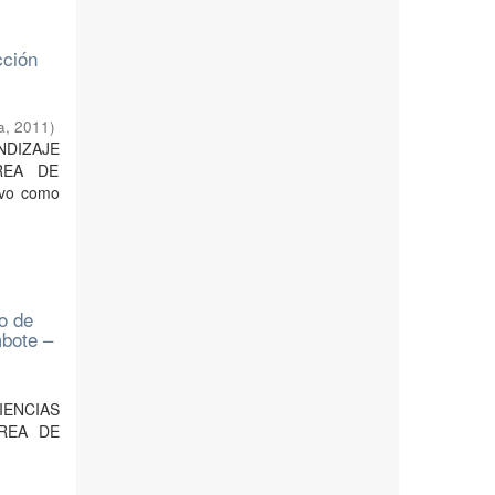
cción
a
,
2011
)
NDIZAJE
REA DE
vo como
o de
mbote –
RIENCIAS
REA DE