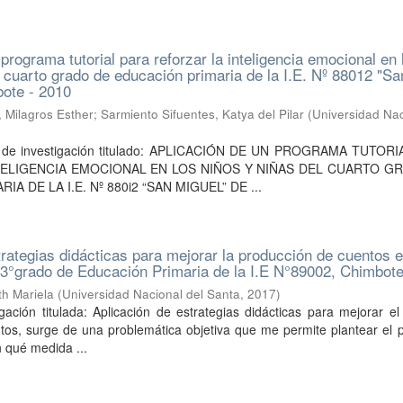
programa tutorial para reforzar la inteligencia emocional en 
l cuarto grado de educación primaria de la I.E. Nº 88012 "Sa
bote - 2010
, Milagros Esther
;
Sarmiento Sifuentes, Katya del Pilar
(
Universidad Nac
jo de investigación titulado: APLICACIÓN DE UN PROGRAMA TUTOR
ELIGENCIA EMOCIONAL EN LOS NIÑOS Y NIÑAS DEL CUARTO G
A DE LA I.E. Nº 880i2 “SAN MIGUEL” DE ...
trategias didácticas para mejorar la producción de cuentos e
 3°grado de Educación Primaria de la I.E N°89002, Chimbot
th Mariela
(
Universidad Nacional del Santa
,
2017
)
gación titulada: Aplicación de estrategias didácticas para mejorar el
tos, surge de una problemática objetiva que me permite plantear el 
 qué medida ...