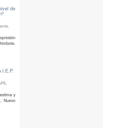
nivel de
nº
Santa
,
expresión
Chimbote,
 I.E.P.
taPE
,
oestima y
”, Nuevo