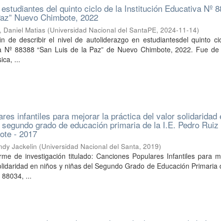
estudiantes del quinto ciclo de la Institución Educativa Nº 
 Paz” Nuevo Chimbote, 2022
 Daniel Matias
(
Universidad Nacional del SantaPE
,
2024-11-14
)
fin de describir el nivel de autoliderazgo en estudiantesdel quinto ci
iva Nº 88388 “San Luis de la Paz” de Nuevo Chimbote, 2022. Fue de
ica, ...
es infantiles para mejorar la práctica del valor solidaridad
l segundo grado de educación primaria de la I.E. Pedro Ruiz
ote - 2017
dy Jackelin
(
Universidad Nacional del Santa
,
2019
)
rme de investigación titulado: Canciones Populares Infantiles para m
Solidaridad en niños y niñas del Segundo Grado de Educación Primaria d
 88034, ...