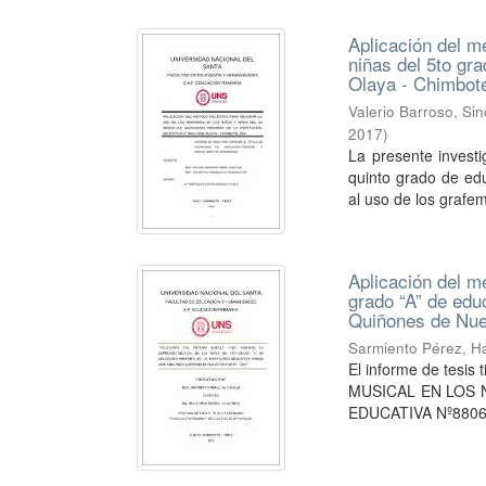
Aplicación del m
niñas del 5to gr
Olaya - Chimbot
Valerio Barroso, Si
2017
)
La presente invest
quinto grado de edu
al uso de los grafem
Aplicación del m
grado “A” de edu
Quiñones de Nue
Sarmiento Pérez, H
El informe de te
MUSICAL EN LOS 
EDUCATIVA Nº880