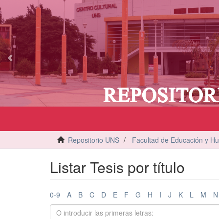
vious
Repositorio UNS
Facultad de Educación y H
Listar Tesis por título
0-9
A
B
C
D
E
F
G
H
I
J
K
L
M
N