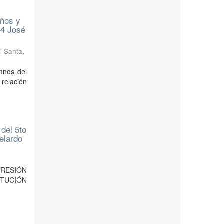
iños y
14 José
l Santa
,
mnos del
 relación
 del 5to
elardo
XPRESIÓN
ITUCIÓN