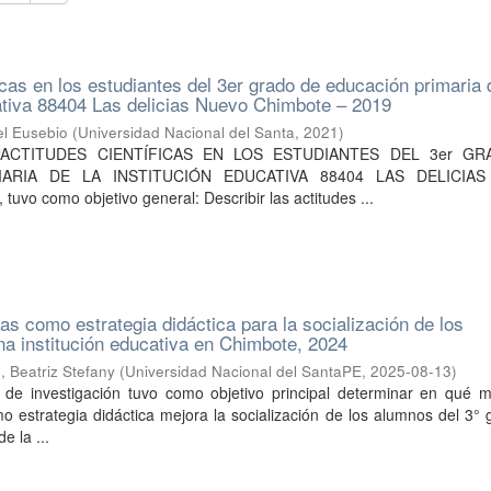
icas en los estudiantes del 3er grado de educación primaria 
ativa 88404 Las delicias Nuevo Chimbote – 2019
l Eusebio
(
Universidad Nacional del Santa
,
2021
)
da: “ACTITUDES CIENTÍFICAS EN LOS ESTUDIANTES DEL 3er G
ARIA DE LA INSTITUCIÓN EDUCATIVA 88404 LAS DELICIA
uvo como objetivo general: Describir las actitudes ...
as como estrategia didáctica para la socialización de los
na institución educativa en Chimbote, 2024
 Beatriz Stefany
(
Universidad Nacional del SantaPE
,
2025-08-13
)
o de investigación tuvo como objetivo principal determinar en qué m
mo estrategia didáctica mejora la socialización de los alumnos del 3°
e la ...