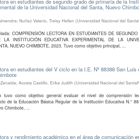
ora en estudiantes de segundo grado de primaria de la Insti
mental de la Universidad Nacional del Santa, Nuevo Chimbo
 Almendra
;
Nuñez Valerio, Treisy Hellen
(
Universidad Nacional del Sant
n titulada: COMPRENSIÓN LECTORA EN ESTUDIANTES DE SEGUND
 LA INSTITUCIÓN EDUCATIVA EXPERIMENTAL DE LA UNIVE
A, NUEVO CHIMBOTE, 2023. Tuvo como objetivo principal, ...
ora en estudiantes del V ciclo en la I.E. Nº 88388 San Luis 
himbote
a Zenaida
;
Acosta Castillo, Erika Judith
(
Universidad Nacional del Santa
io tuvo como objetivo general evaluar el nivel de comprensión le
iclo de la Educación Básica Regular de la Institución Educativa N.° 
vo Chimbote, ...
ora y rendimiento académico en el área de comunicación e