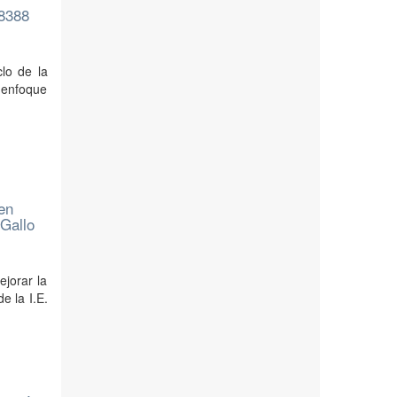
88388
clo de la
 enfoque
 en
 Gallo
ejorar la
e la I.E.