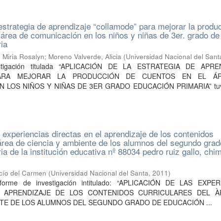
 estrategia de aprendizaje “collamode” para mejorar la produ
 área de comunicación en los niños y niñas de 3er. grado de
ia
 Miria Rosalyn
;
Moreno Valverde, Alicia
(
Universidad Nacional del Sant
estigación titulada “APLICACIÓN DE LA ESTRATEGIA DE APRE
PARA MEJORAR LA PRODUCCIÓN DE CUENTOS EN EL Á
 LOS NIÑOS Y NIÑAS DE 3ER GRADO EDUCACIÓN PRIMARIA” tu
s experiencias directas en el aprendizaje de los contenidos
 área de ciencia y ambiente de los alumnos del segundo grad
a de la institución educativa nº 88034 pedro ruiz gallo, chi
cío del Carmen
(
Universidad Nacional del Santa
,
2011
)
nforme de investigación intitulado: “APLICACIÓN DE LAS EXPE
L APRENDIZAJE DE LOS CONTENIDOS CURRICULARES DEL À
NTE DE LOS ALUMNOS DEL SEGUNDO GRADO DE EDUCACIÓN ...