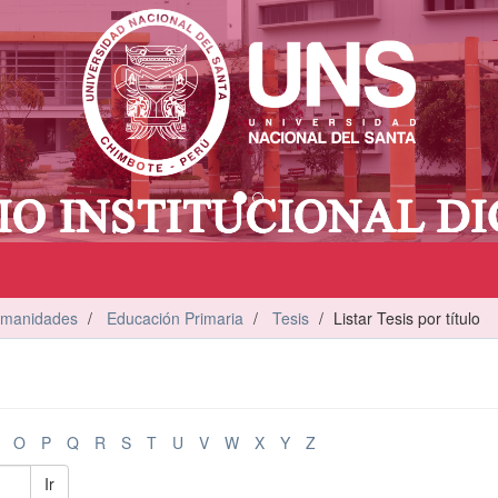
umanidades
Educación Primaria
Tesis
Listar Tesis por título
O
P
Q
R
S
T
U
V
W
X
Y
Z
Ir