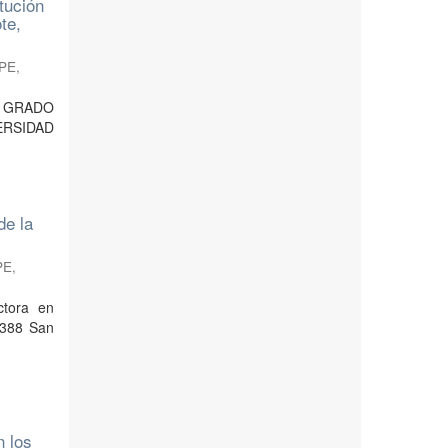
tución
te,
aPE
,
O GRADO
RSIDAD
de la
PE
,
ctora en
88388 San
n los