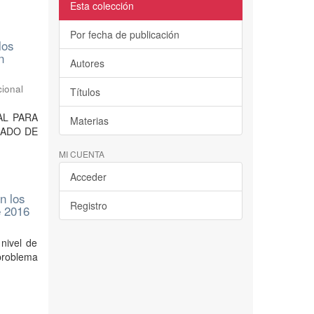
Esta colección
Por fecha de publicación
los
n
Autores
ional
Títulos
IAL PARA
Materias
RADO DE
MI CUENTA
Acceder
n los
Registro
e 2016
 nivel de
problema