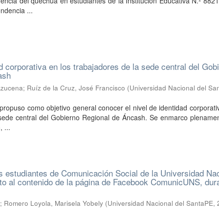
nencia del quechua en estudiantes de la Institución Educativa N.º 882
ndencia ...
d corporativa en los trabajadores de la sede central del Gob
ash
 Azucena
;
Ruíz de la Cruz, José Francisco
(
Universidad Nacional del Sa
 propuso como objetivo general conocer el nivel de identidad corporati
 sede central del Gobierno Regional de Áncash. Se enmarco plenamen
 ...
os estudiantes de Comunicación Social de la Universidad Na
to al contenido de la página de Facebook ComunicUNS, dura
I
o
;
Romero Loyola, Marisela Yobely
(
Universidad Nacional del SantaPE
,