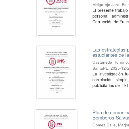
Melgarejo Jara, Estr
El presente trabajo
personal administ
Corrupción de Funci
Las estrategias p
estudiantes de 
Castañeda Honorio,
SantaPE
,
2025-12-
La investigación f
correlación simpl
publicitarias de TikT
Plan de comunica
Bomberos Salvad
Gómez Calle, Marjor