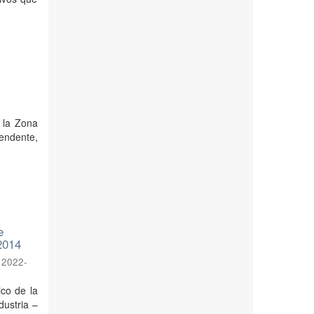
n la Zona
endente,
e
 2014
,
2022-
ico de la
dustria –