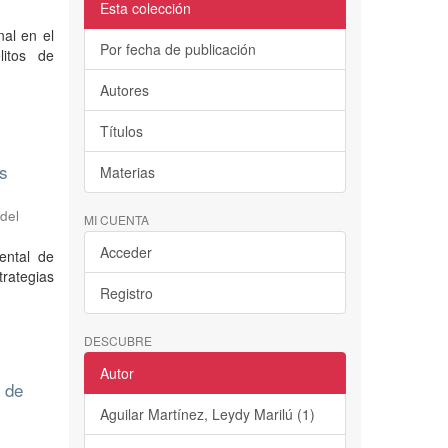
Esta colección
nal en el
Por fecha de publicación
litos de
Autores
Títulos
os
Materias
del
MI CUENTA
Acceder
ental de
rategias
Registro
DESCUBRE
Autor
a de
Aguilar Martínez, Leydy Marilú (1)