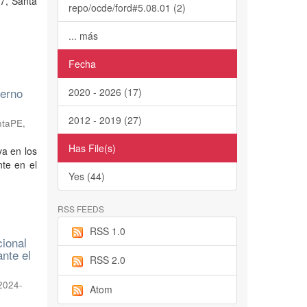
17, Santa
repo/ocde/ford#5.08.01 (2)
... más
Fecha
ierno
2020 - 2026 (17)
2012 - 2019 (27)
ntaPE
,
Has File(s)
va en los
te en el
Yes (44)
RSS FEEDS
RSS 1.0
cional
nte el
RSS 2.0
2024-
Atom