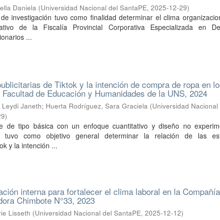
ella Daniela
(
Universidad Nacional del SantaPE
,
2025-12-29
)
 de investigación tuvo como finalidad determinar el clima organizacio
rativo de la Fiscalía Provincial Corporativa Especializada en De
onarios ...
ublicitarias de Tiktok y la intención de compra de ropa en l
la Facultad de Educación y Humanidades de la UNS, 2024
 Leydi Janeth
;
Huerta Rodríguez, Sara Graciela
(
Universidad Nacional 
29
)
ue de tipo básica con un enfoque cuantitativo y diseño no experim
e, tuvo como objetivo general determinar la relación de las est
ok y la intención ...
ción interna para fortalecer el clima laboral en la Compañí
ora Chimbote N°33, 2023
ie Lisseth
(
Universidad Nacional del SantaPE
,
2025-12-12
)