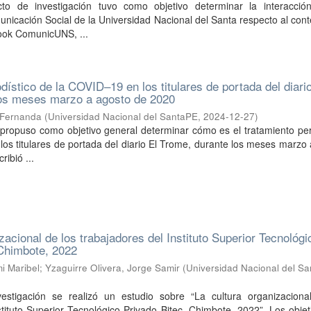
cto de investigación tuvo como objetivo determinar la interacció
nicación Social de la Universidad Nacional del Santa respecto al con
ook ComunicUNS, ...
dístico de la COVID–19 en los titulares de portada del diari
los meses marzo a agosto de 2020
 Fernanda
(
Universidad Nacional del SantaPE
,
2024-12-27
)
 propuso como objetivo general determinar cómo es el tratamiento per
os titulares de portada del diario El Trome, durante los meses marzo
ribió ...
zacional de los trabajadores del Instituto Superior Tecnológi
Chimbote, 2022
i Maribel
;
Yzaguirre Olivera, Jorge Samir
(
Universidad Nacional del S
estigación se realizó un estudio sobre “La cultura organizaciona
stituto Superior Tecnológico Privado Bitec, Chimbote, 2022”. Los obje