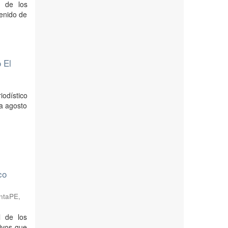
n de los
tenido de
o El
iodístico
 a agosto
co
antaPE
,
l de los
tivos que