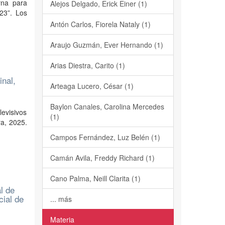
rna para
Alejos Delgado, Erick Einer (1)
23”. Los
Antón Carlos, Fiorela Nataly (1)
Araujo Guzmán, Ever Hernando (1)
Arias Diestra, Carito (1)
inal,
Arteaga Lucero, César (1)
Baylon Canales, Carolina Mercedes
levisivos
(1)
a, 2025.
Campos Fernández, Luz Belén (1)
Camán Avila, Freddy Richard (1)
Cano Palma, Neill Clarita (1)
l de
ial de
... más
Materia