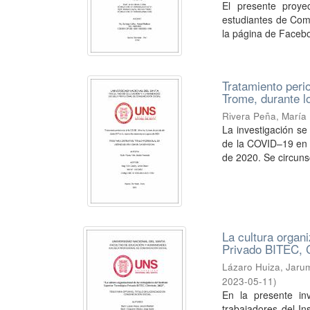
El presente proye
estudiantes de Comu
la página de Faceb
Tratamiento perio
Trome, durante 
Rivera Peña, María
La investigación se
de la COVID–19 en l
de 2020. Se circunsc
La cultura organi
Privado BITEC, 
Lázaro Huiza, Jarum
2023-05-11
)
En la presente inv
trabajadores del In