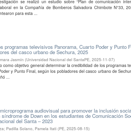
estigación se realizó un estudio sobre “Plan de comunicación inte
a laboral en la Compañía de Bomberos Salvadora Chimbote N°33, 20
ntearon para esta ...
los programas televisivos Panorama, Cuarto Poder y Punto F
dores del casco urbano de Sechura, 2025
omara Jasmín
(
Universidad Nacional del SantaPE
,
2025-11-07
)
vo como objetivo general determinar la credibilidad de los programas te
oder y Punto Final, según los pobladores del casco urbano de Sechur
ñó ...
microprograma audiovisual para promover la inclusión socia
n síndrome de Down en los estudiantes de Comunicación Soc
acional del Santa – 2023
iza
;
Padilla Solano, Pamela Itati
(
PE
,
2025-08-15
)