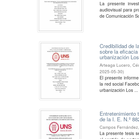
La presente inves
audiovisual para p
de Comunicación Soc
Credibilidad de l
sobre la eficaci
urbanización Lo
Arteaga Lucero, Cé
2025-05-30
)
El presente informe 
la red social Faceb
urbanización Los ...
Entretenimiento 
de la I. E. N.º 8
Campos Fernández,
La presente tesis se