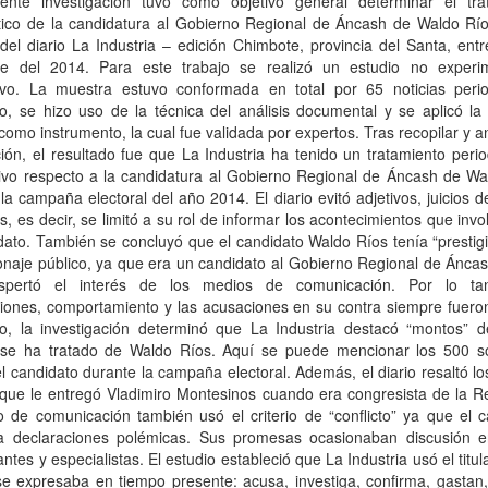
ente investigación tuvo como objetivo general determinar el tra
stico de la candidatura al Gobierno Regional de Áncash de Waldo Río
 del diario La Industria – edición Chimbote, provincia del Santa, entr
re del 2014. Para este trabajo se realizó un estudio no experi
tivo. La muestra estuvo conformada en total por 65 noticias period
, se hizo uso de la técnica del análisis documental y se aplicó la 
 como instrumento, la cual fue validada por expertos. Tras recopilar y an
ión, el resultado fue que La Industria ha tenido un tratamiento perio
tivo respecto a la candidatura al Gobierno Regional de Áncash de Wa
la campaña electoral del año 2014. El diario evitó adjetivos, juicios d
s, es decir, se limitó a su rol de informar los acontecimientos que inv
dato. También se concluyó que el candidato Waldo Ríos tenía “prestigi
naje público, ya que era un candidato al Gobierno Regional de Áncas
spertó el interés de los medios de comunicación. Por lo tan
iones, comportamiento y las acusaciones en su contra siempre fueron
o, la investigación determinó que La Industria destacó “montos” d
se ha tratado de Waldo Ríos. Aquí se puede mencionar los 500 s
el candidato durante la campaña electoral. Además, el diario resaltó l
que le entregó Vladimiro Montesinos cuando era congresista de la Re
 de comunicación también usó el criterio de “conflicto” ya que el c
ba declaraciones polémicas. Sus promesas ocasionaban discusión e
antes y especialistas. El estudio estableció que La Industria usó el titula
se expresaba en tiempo presente: acusa, investiga, confirma, gastan