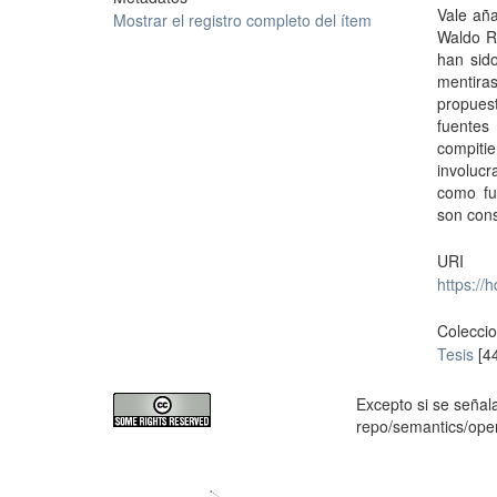
Vale aña
Mostrar el registro completo del ítem
Waldo Rí
han sid
mentiras
propuest
fuentes
compitie
involuc
como fu
son cons
URI
https://
Colecci
Tesis
[4
Excepto si se señala
repo/semantics/op