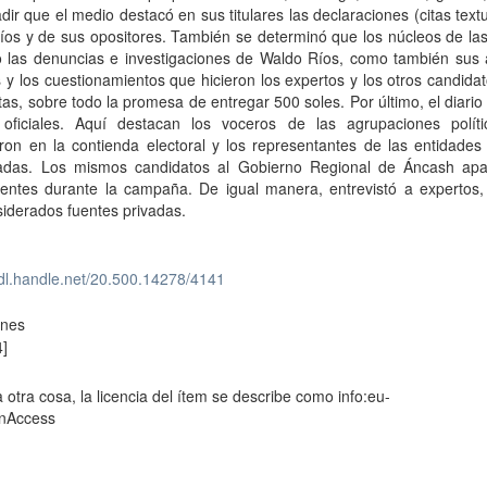
dir que el medio destacó en sus titulares las declaraciones (citas text
os y de sus opositores. También se determinó que los núcleos de las
o las denuncias e investigaciones de Waldo Ríos, como también sus 
 y los cuestionamientos que hicieron los expertos y los otros candida
as, sobre todo la promesa de entregar 500 soles. Por último, el diario
 oficiales. Aquí destacan los voceros de las agrupaciones polít
ron en la contienda electoral y los representantes de las entidades
radas. Los mismos candidatos al Gobierno Regional de Áncash apa
entes durante la campaña. De igual manera, entrevistó a expertos,
iderados fuentes privadas.
hdl.handle.net/20.500.14278/4141
ones
4]
 otra cosa, la licencia del ítem se describe como info:eu-
enAccess