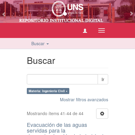
vious
Cambiar
navegación
Buscar
Buscar
Ir
Materia: Ingeniería Civil ×
Mostrar filtros avanzados
Mostrando ítems 41-44 de 44
Evacuación de las aguas
servidas para la