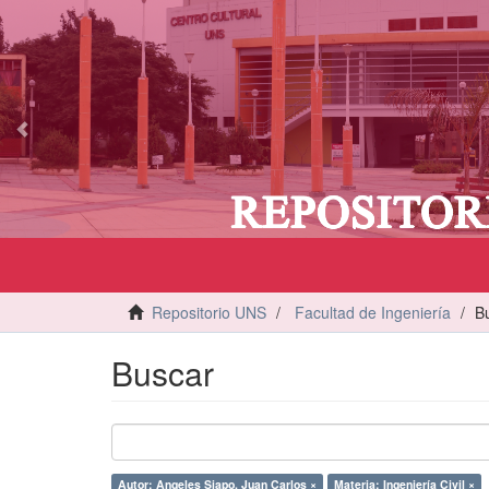
vious
Repositorio UNS
Facultad de Ingeniería
B
Buscar
Autor: Angeles Siapo, Juan Carlos ×
Materia: Ingeniería Civil ×