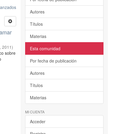
avanzados
Autores
Títulos
iramar
Materias
,
2011
)
Esta comunidad
ico sobre
o
Por fecha de publicación
Autores
Títulos
Materias
MI CUENTA
Acceder
Registro