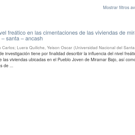
Mostrar filtros 
ivel freático en las cimentaciones de las viviendas de m
 – santa – ancash
n Carlos
;
Luera Quiliche, Yeison Oscar
(
Universidad Nacional del Santa
e investigación tiene por finalidad describir la influencia del nivel freát
e las viviendas ubicadas en el Pueblo Joven de Miramar Bajo, así com
s de ...