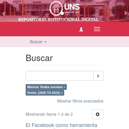
vious
Cambiar
navegación
Buscar
Buscar
Ir
Materia: Redes sociales ×
Fecha: [2020 TO 2023] ×
Mostrar filtros avanzados
Mostrando ítems 1-2 de 2
El Facebook como herramienta