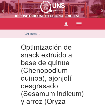
vious
Cambiar
navegación
Ver ítem
Optimización de
snack extruido a
base de quinua
(Chenopodium
quinoa), ajonjolí
desgrasado
(Sesamum indicum)
y arroz (Oryza