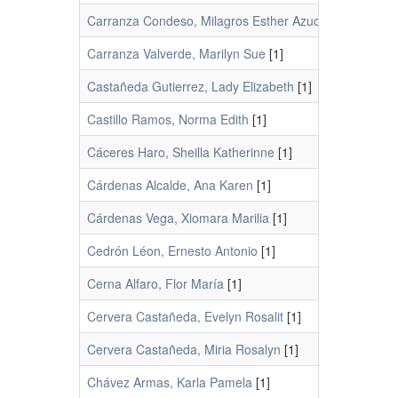
Carranza Condeso, Milagros Esther Azucena
[1]
Carranza Valverde, Marilyn Sue
[1]
Castañeda Gutierrez, Lady Elizabeth
[1]
Castillo Ramos, Norma Edith
[1]
Cáceres Haro, Sheilla Katherinne
[1]
Cárdenas Alcalde, Ana Karen
[1]
Cárdenas Vega, Xiomara Marilia
[1]
Cedrón Léon, Ernesto Antonio
[1]
Cerna Alfaro, Flor María
[1]
Cervera Castañeda, Evelyn Rosalit
[1]
Cervera Castañeda, Miria Rosalyn
[1]
Chávez Armas, Karla Pamela
[1]