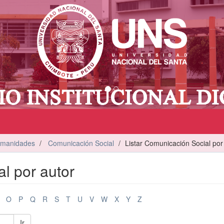
umanidades
Comunicación Social
Listar Comunicación Social por
l por autor
O
P
Q
R
S
T
U
V
W
X
Y
Z
Ir