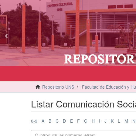
vious
Repositorio UNS
Facultad de Educación y H
Listar Comunicación Socia
0-9
A
B
C
D
E
F
G
H
I
J
K
L
M
N