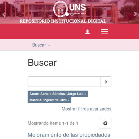
vious
Cambiar
navegación
Buscar
Buscar
Ir
Autor: Achata Sánchez, Jorge Luis ×
Materia: Ingeniería Civil ×
Mostrar filtros avanzados
Mostrando ítems 1-1 de 1
Mejoramiento de las propiedades