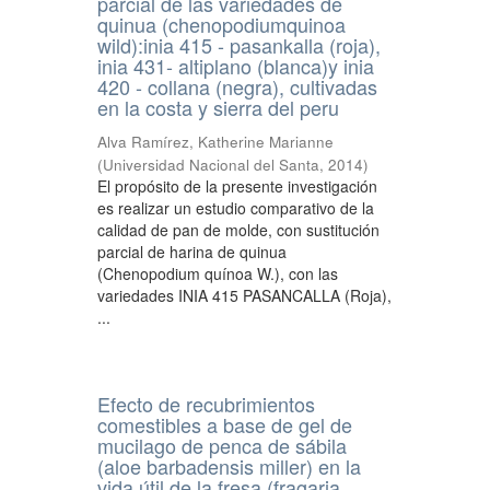
parcial de las variedades de
quinua (chenopodiumquinoa
wild):inia 415 - pasankalla (roja),
inia 431- altiplano (blanca)y inia
420 - collana (negra), cultivadas
en la costa y sierra del peru
Alva Ramírez, Katherine Marianne
(
Universidad Nacional del Santa
,
2014
)
El propósito de la presente investigación
es realizar un estudio comparativo de la
calidad de pan de molde, con sustitución
parcial de harina de quinua
(Chenopodium quínoa W.), con las
variedades INIA 415 PASANCALLA (Roja),
...
Efecto de recubrimientos
comestibles a base de gel de
mucilago de penca de sábila
(aloe barbadensis miller) en la
vida útil de la fresa (fragaria