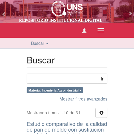
vious
Cambiar
navegación
Buscar
Buscar
Ir
Materia: Ingeniería Agroindustrial ×
Mostrar filtros avanzados
Mostrando ítems 1-10 de 61
Estudio comparativo de la calidad
de pan de molde con sustitucion