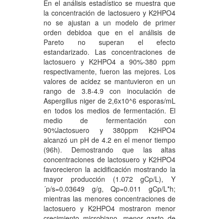
En el análisis estadístico se muestra que
la concentración de lactosuero y K2HPO4
no se ajustan a un modelo de primer
orden debidoa que en el análisis de
Pareto no superan el efecto
estandarizado. Las concentraciones de
lactosuero y K2HPO4 a 90%-380 ppm
respectivamente, fueron las mejores. Los
valores de acidez se mantuvieron en un
rango de 3.8-4.9 con inoculación de
Aspergillus niger de 2,6x10^6 esporas/mL
en todos los medios de fermentación. El
medio de fermentación con
90%lactosuero y 380ppm K2HPO4
alcanzó un pH de 4.2 en el menor tiempo
(96h). Demostrando que las altas
concentraciones de lactosuero y K2HPO4
favorecieron la acidificación mostrando la
mayor producción (1.072 gCp/L), Y
´p/s=0.03649 g/g, Qp=0.011 gCp/L*h;
mientras las menores concentraciones de
lactosuero y K2HPO4 mostraron menor
crecimiento microbiano, menor gasto de