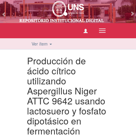
vious
Cambiar
navegación
Ver ítem
Producción de
ácido cítrico
utilizando
Aspergillus Niger
ATTC 9642 usando
lactosuero y fosfato
dipotásico en
fermentación