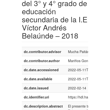
del 3° y 4° grado de
educación
secundaria de la I.E
Víctor Andrés
Belaúnde – 2018
dc.contributor.advisor
Mucha Paitán, Angel Javie
dc.contributor.author
Mariños Gonzáles, Lidia Be
dc.date.accessioned
2022-05-11T14:01:09Z
dc.date.available
2022-05-11T14:01:09Z
dc.date.issued
2022-02-14
dc.identifier.uri
https://hdl.handle.net/20.
dc.description.abstract
El presente trabajo titula