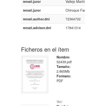
renati.juror
Vallejo Martínez, Miriam V
renati.juror
Chiroque Farfán, Manuel I
renati.author.dni
72364702
renati.advisor.dni
17841314
Ficheros en el ítem
Nombre:
52439.pdf
Tamaño:
2.865Mb
Formato:
PDF
Ver/