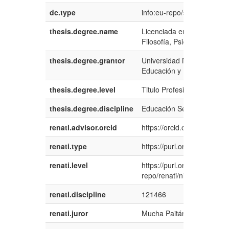
dc.type
info:eu-repo/semantics/ba
thesis.degree.name
Licenciada en Educación; 
Filosofía, Psicología y Cie
thesis.degree.grantor
Universidad Nacional del S
Educación y Humanidades
thesis.degree.level
Titulo Profesional
thesis.degree.discipline
Educación Secundaria
renati.advisor.orcid
https://orcid.org/000-000
renati.type
https://purl.org/pe-repo/ren
renati.level
https://purl.org/pe-
repo/renati/nivel#tituloProf
renati.discipline
121466
renati.juror
Mucha Paitán, Angel Javie