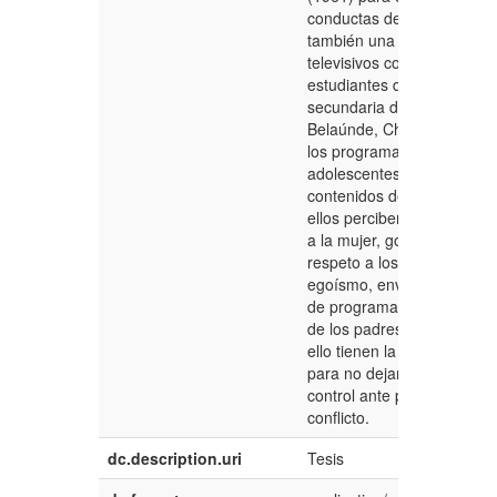
conductas de los estudiant
también una encuesta sob
televisivos con violencia o
estudiantes del 3° y 4° gr
secundaria de la I.E. Vícto
Belaúnde, Chimbote. Se pu
los programas observados 
adolescentes se caracteriz
contenidos de violencia, 
ellos perciben maltrato, in
a la mujer, golpes, discrimi
respeto a los padres, chis
egoísmo, envidia, alcohol, 
de programas lo ven a diar
de los padres o por divers
ello tienen la capacidad y 
para no dejar influenciarse,
control ante posibles situa
conflicto.
dc.description.uri
Tesis