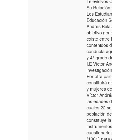
Televisivos Con Contenido
Su Relación Con La Condu
Los Estudiantes Del 3° Y 
Educación Secundaria De L
Andrés Belaúnde – 2018”,
objetivo general: Demostra
existe entre los programas 
contenidos de violencia y s
conducta agresiva de los e
y 4° grado de educación s
I.E Víctor Andrés Belaúnde 
investigación es descriptiva
Por otra parte, La població
constituirá de 44 estudiant
y mujeres del tercer y cuar
Víctor Andrés Belaúnde, qu
las edades de 14 a 15 año
cuales 22 son mujeres y 2
población de estudio al m
constituye la muestra. Las 
instrumentos utilizados fue
cuestionarios de agresivi
(1961) para obtener los da