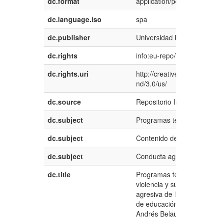
dc.format
application/pdf
dc.language.iso
spa
dc.publisher
Universidad Nacional del 
dc.rights
info:eu-repo/semantics/o
dc.rights.uri
http://creativecommons.org
nd/3.0/us/
dc.source
Repositorio Institucional -
dc.subject
Programas televisivos
dc.subject
Contenido de violencia
dc.subject
Conducta agresiva
dc.title
Programas televisivos con
violencia y su relación con
agresiva de los estudiantes
de educación secundaria de
Andrés Belaúnde – 2018