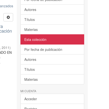
avanzados
Autores
Títulos
ra
Materias
cación
Esta colección
,
2011
)
Por fecha de publicación
RADO EN
S
Autores
.
Títulos
Materias
MI CUENTA
Acceder
Registro