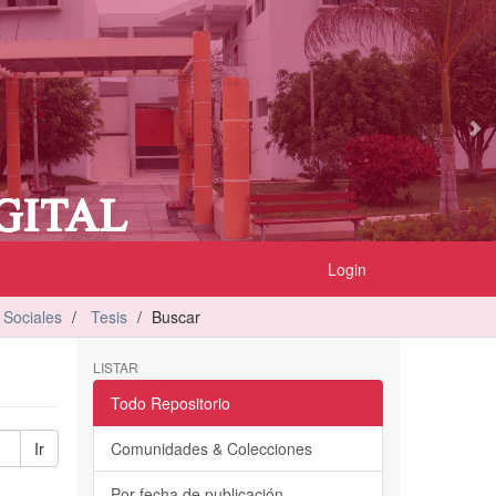
Login
 Sociales
Tesis
Buscar
LISTAR
Todo Repositorio
Ir
Comunidades & Colecciones
Por fecha de publicación