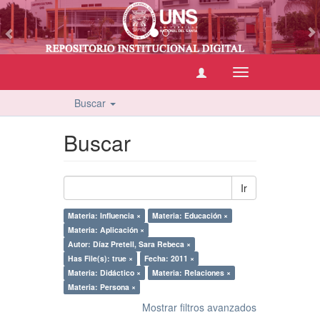
vious
Cambiar
navegación
Buscar
Buscar
Ir
Materia: Influencia ×
Materia: Educación ×
Materia: Aplicación ×
Autor: Díaz Pretell, Sara Rebeca ×
Has File(s): true ×
Fecha: 2011 ×
Materia: Didáctico ×
Materia: Relaciones ×
Materia: Persona ×
Mostrar filtros avanzados