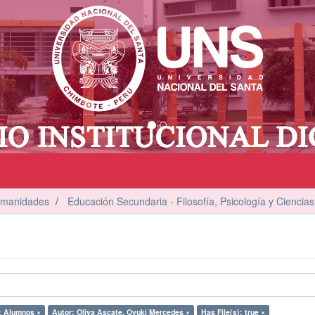
umanidades
Educación Secundaria - Filosofía, Psicología y Ciencias
: Alumnos ×
Autor: Oliva Ascate, Oyuki Mercedes ×
Has File(s): true ×