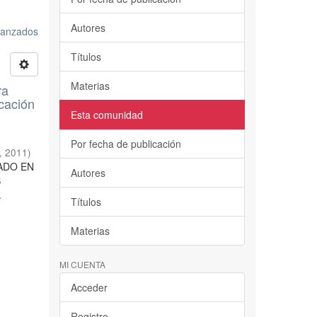
Autores
avanzados
Títulos
Materias
ra
cación
Esta comunidad
Por fecha de publicación
,
2011
)
RADO EN
Autores
S
.
Títulos
Materias
MI CUENTA
Acceder
Registro