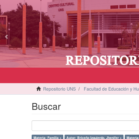
vious
Repositorio UNS
Facultad de Educación y H
Buscar
Materia: Familia ×
Autor: Briceño Izquierdo, Jhenifer ×
Materia