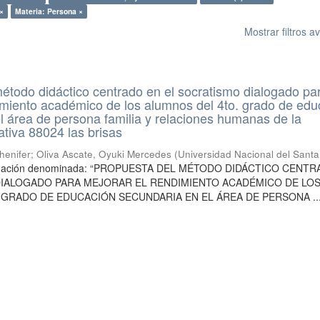
×
Materia: Persona ×
Mostrar filtros 
étodo didáctico centrado en el socratismo dialogado pa
imiento académico de los alumnos del 4to. grado de edu
l área de persona familia y relaciones humanas de la
ativa 88024 las brisas
henifer
;
Oliva Ascate, Oyuki Mercedes
(
Universidad Nacional del Santa
stigación denominada: “PROPUESTA DEL MÉTODO DIDÁCTICO CENT
DIALOGADO PARA MEJORAR EL RENDIMIENTO ACADÉMICO DE LO
 GRADO DE EDUCACIÓN SECUNDARIA EN EL ÁREA DE PERSONA ..