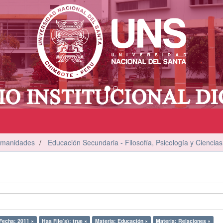
umanidades
Educación Secundaria - Filosofía, Psicología y Ciencias
Fecha: 2011 ×
Has File(s): true ×
Materia: Educación ×
Materia: Relaciones ×