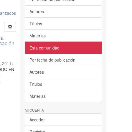
Autores
avanzados
Títulos
Materias
ra
cación
Esta comunidad
Por fecha de publicación
,
2011
)
RADO EN
Autores
S
.
Títulos
Materias
MI CUENTA
Acceder
Registro