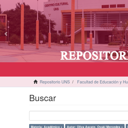
vious
Repositorio UNS
Facultad de Educación y H
Buscar
Materia: Académico ×
Autor: Oliva Ascate, Oyuki Mercedes ×