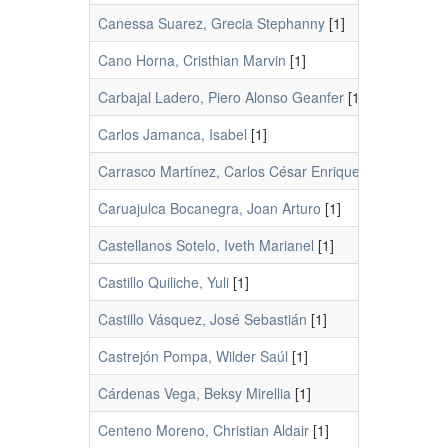
Canessa Suarez, Grecia Stephanny
[1]
Cano Horna, Cristhian Marvin
[1]
Carbajal Ladero, Piero Alonso Geanfer
[1]
Carlos Jamanca, Isabel
[1]
Carrasco Martínez, Carlos César Enrique
[1]
Caruajulca Bocanegra, Joan Arturo
[1]
Castellanos Sotelo, Iveth Marianel
[1]
Castillo Quiliche, Yuli
[1]
Castillo Vásquez, José Sebastián
[1]
Castrejón Pompa, Wilder Saúl
[1]
Cárdenas Vega, Beksy Mirellia
[1]
Centeno Moreno, Christian Aldair
[1]