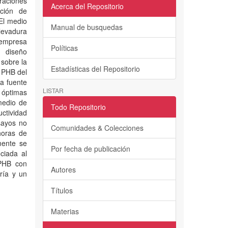
traciones
Acerca del Repositorio
cción de
 El medio
Manual de busquedas
levadura
a empresa
Políticas
 diseño
 sobre la
Estadísticas del Repositorio
e PHB del
a fuente
LISTAR
s óptimas
medio de
Todo Repositorio
ctividad
sayos no
Comunidades & Colecciones
horas de
mente se
Por fecha de publicación
ciada al
 PHB con
Autores
ría y un
Títulos
Materias