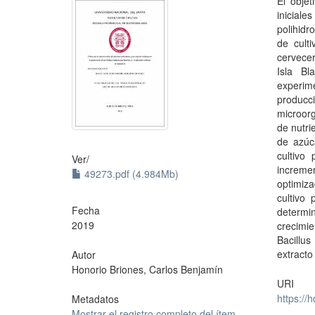
El objet
inicial
polihidr
de cult
cervecer
Isla B
experime
producci
microor
de nutri
de azúc
cultivo
Ver/
increme
49273.pdf (4.984Mb)
optimiz
cultivo
Fecha
determi
2019
crecimi
Bacillu
extracto
Autor
Honorio Briones, Carlos Benjamín
URI
https://
Metadatos
Mostrar el registro completo del ítem