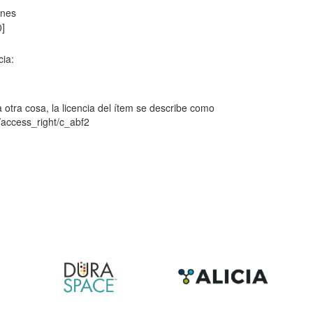
ones
0]
cia:
 otra cosa, la licencia del ítem se describe como
r/access_right/c_abf2