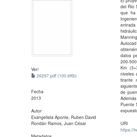
El proye
del Rio 
que ha 
Ingenie
entrada 
hidrául
Manning.
Autocad
obtenién
datos p
200-500
Km (3+3
Ver/
niveles 
26297.pdf (100.6Kb)
tirante
siguien
Fecha
de puen
2013
Además 
Puente S
expuesto
Autor
Evangelista Aponte, Ruben David
Rondán Ramos, Juan César
URI
https://
Metadatos