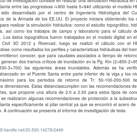
cto de investigación consiste en realizar una Simulación Hidráulica en
Santa entre las progresivas i+900 hasta 5+940 utilizando el modelo 
sido desarrollado por el centro de Ingeniería Hidrológica del C
ros de la Armada de los EE.UU. El proyecto iniciara obteniendo los 
para realizar la simulación hidráulica: como el estudio topográfico, hid
ica, así como los trabajos de campo y laboratorio para el cálculo d
 Los datos topográficos fueron trabajados en el modelo digital en e
 Civil 3D 2012 y Rivercad, luego se realizó el cálculo con el 
dose como resultados los perfiles y características hidráulicas del tra
ermitieron conocer, que para caudales asociados a tiempo de retorno
 generan dos tramos críticos de inundación en la Pg. Km (2+850-2+95
30-3+700) las siguientes áreas inundables. Además se ha verifi
alcanzado en el Puente Santa entre parte inferior de la viga y los ni
 máximo para los periodos de retorno de Tr: 50-100-200-500 ti
tes dimensiones. Estas distanciascumplen con las recomendaciones de
tes, que propone una altura de 2.0 a 2.50 para estos tipos de cond
se realizaron algunas recomendaciones de protección a la subestruc
anta específicamente al pilar central ya que se encontró el acero de
. A continuación se presenta el informe de investigación de tesis.
hdl.handle.net/20.500.14278/2449