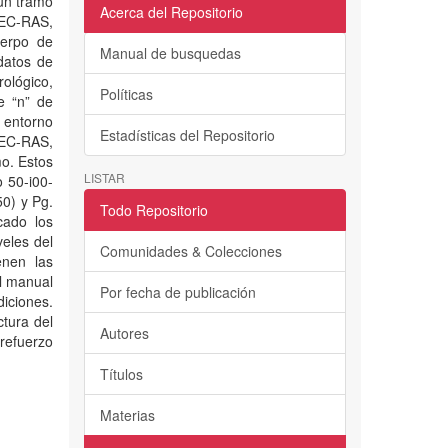
 un tramo
Acerca del Repositorio
HEC-RAS,
uerpo de
Manual de busquedas
datos de
rológico,
Políticas
e “n” de
l entorno
Estadísticas del Repositorio
HEC-RAS,
mo. Estos
LISTAR
 50-i00-
0) y Pg.
Todo Repositorio
cado los
veles del
Comunidades & Colecciones
enen las
l manual
Por fecha de publicación
iciones.
tura del
Autores
 refuerzo
Títulos
Materias