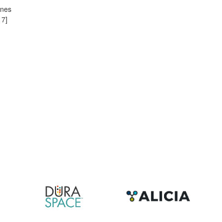
ones
17]