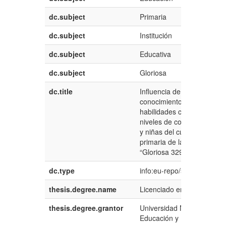
dc.subject
Primaria
dc.subject
Institución
dc.subject
Educativa
dc.subject
Gloriosa
dc.title
Influencia de los organizad
conocimiento en la promoc
habilidades cognoscitivas 
niveles de comprensión lec
y niñas del cuarto grado “
primaria de la institución 
“Gloriosa 329”
dc.type
info:eu-repo/semantics/ba
thesis.degree.name
Licenciado en Educación P
thesis.degree.grantor
Universidad Nacional del S
Educación y Humanidades