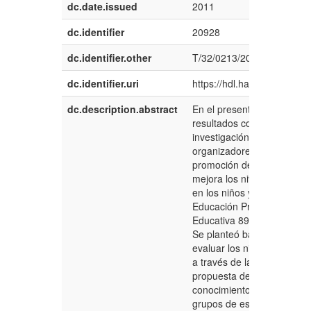
dc.date.issued
2011
dc.identifier
20928
dc.identifier.other
T/32/0213/2011
dc.identifier.uri
https://hdl.handle.net/20.
dc.description.abstract
En el presente informe, se
resultados correspondient
investigación ¿en qué med
organizadores del conocim
promoción de habilidades 
mejora los niveles de comp
en los niños y niñas del cu
Educación Primaria de la In
Educativa 89002 “Glorios
Se planteó básicamente los
evaluar los niveles de com
a través de la implementac
propuesta de los organiza
conocimiento. Para tal fin,
grupos de estudio constitu