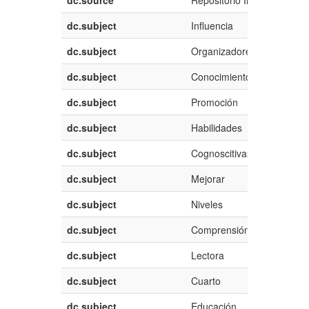
dc.subject
Influencia
dc.subject
Organizadores
dc.subject
Conocimiento
dc.subject
Promoción
dc.subject
Habilidades
dc.subject
Cognoscitivas
dc.subject
Mejorar
dc.subject
Niveles
dc.subject
Comprensión
dc.subject
Lectora
dc.subject
Cuarto
dc.subject
Educación