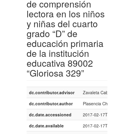
de comprensión
lectora en los niños
y niñas del cuarto
grado “D” de
educación primaria
de la institución
educativa 89002
“Gloriosa 329”
dc.contributor.advisor
Zavaleta Cabrera, Juan Be
dc.contributor.author
Plasencia Chinchay, Elizab
dc.date.accessioned
2017-02-17T11:43:22Z
dc.date.available
2017-02-17T11:43:22Z