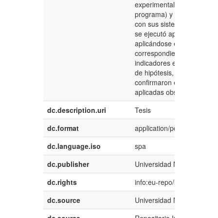
experimental (a quienes se 
programa) y de control qu
con sus sistema de enseña
se ejecutó aproximadamen
aplicándose el pre y postes
correspondientes, para lue
indicadores estadísticos y 
de hipótesis, los cuales e
confirmaron el efecto posit
aplicadas observado en el 
dc.description.uri
Tesis
dc.format
application/pdf
dc.language.iso
spa
dc.publisher
Universidad Nacional del 
dc.rights
info:eu-repo/semantics/res
dc.source
Universidad Nacional del 
dc.source
Repositorio Institucional -