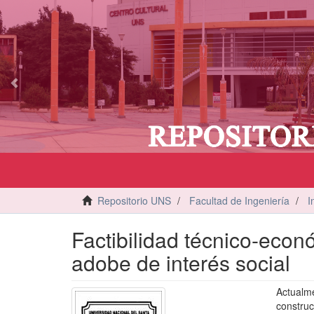
vious
Repositorio UNS
Facultad de Ingeniería
I
Factibilidad técnico-eco
adobe de interés social
Actual
constru