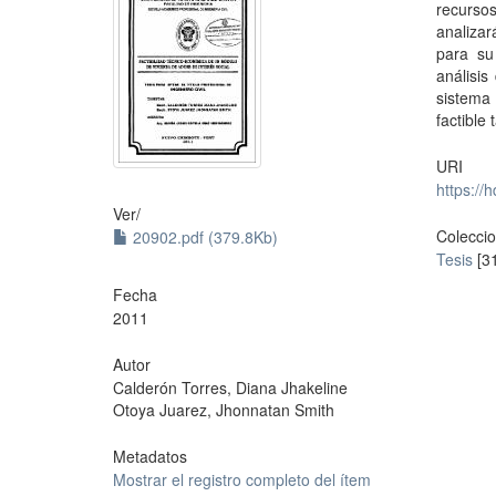
recurso
analizar
para su
análisis
sistema 
factible
URI
https://
Ver/
Colecci
20902.pdf (379.8Kb)
Tesis
[3
Fecha
2011
Autor
Calderón Torres, Diana Jhakeline
Otoya Juarez, Jhonnatan Smith
Metadatos
Mostrar el registro completo del ítem