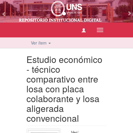
vious
Cambiar
navegación
Ver ítem
Estudio económico
- técnico
comparativo entre
losa con placa
colaborante y losa
aligerada
convencional
Ver/