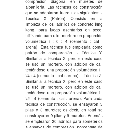
compresión diagonal en muretes de
albañilería. Las técnicas de construcción
que se adoptaron fueron las siguientes: -
Técnica X (Patrón): Consiste en la
limpieza de los ladrillos de concreto king
kong, para luego asentarlos en seco,
utilizando para ello, mortero en proporción
volumétrica i : 0 : 4 (cemento : cal :
arena). Esta técnica fue empleada como
patrón de comparación. - Técnica Y:
Similar a la técnica X; pero en este caso
se usó un mortero, con adición de cal,
teniéndose una proporción volumétrica i :
i/4 : 4 (cemento : cal : arena). - Técnica Z:
Similar a la técnica X; pero en este caso
se usó un mortero, con adición de cal,
teniéndose una proporción volumétrica i :
i/2 : 4 (cemento : cal : arena). Para cada
técnica de construcción, se ensayaron 3
pilas y 3 muretes; es decir, en total se
construyeron 9 pilas y 9 muretes. Además
se emplearon 20 ladrillos para someterlos
a ensayos de compresión, porcentaje de