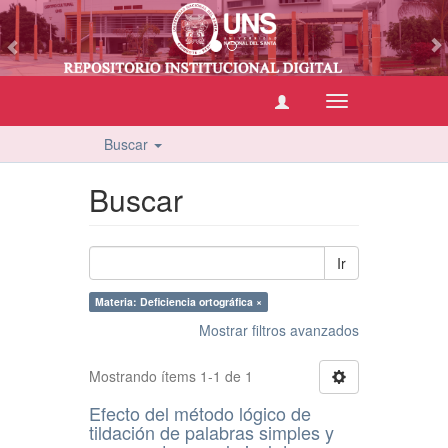
vious
Cambiar
navegación
Buscar
Buscar
Ir
Materia: Deficiencia ortográfica ×
Mostrar filtros avanzados
Mostrando ítems 1-1 de 1
Efecto del método lógico de
tildación de palabras simples y