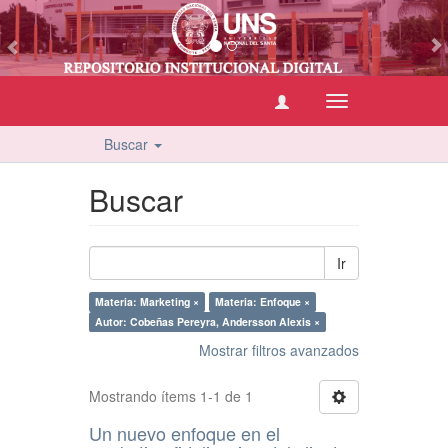
vious
Cambiar
navegación
Buscar
Buscar
Ir
Materia: Marketing ×
Materia: Enfoque ×
Autor: Cobeñas Pereyra, Andersson Alexis ×
Mostrar filtros avanzados
Mostrando ítems 1-1 de 1
Un nuevo enfoque en el