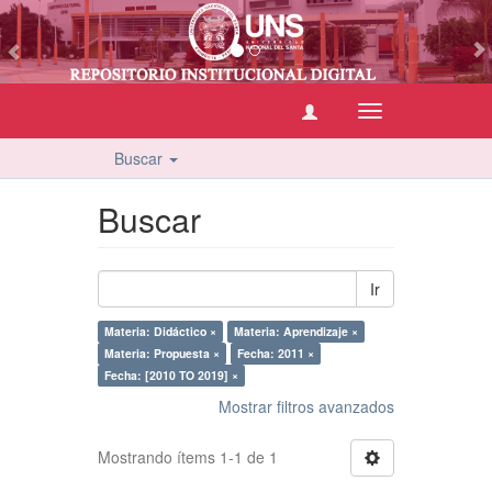
vious
Cambiar
navegación
Buscar
Buscar
Ir
Materia: Didáctico ×
Materia: Aprendizaje ×
Materia: Propuesta ×
Fecha: 2011 ×
Fecha: [2010 TO 2019] ×
Mostrar filtros avanzados
Mostrando ítems 1-1 de 1