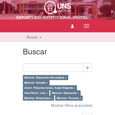
vious
Cambiar
navegación
Buscar
Buscar
Ir
Materia: Educación Secundaria ×
Materia: Estudio ×
Autor: Palacios Inciso, Angel Edgardo ×
Has File(s): true ×
Materia: Educación ×
Materia: Relaciones ×
Materia: Persona ×
Mostrar filtros avanzados