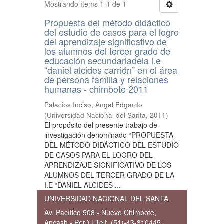
Mostrando ítems 1-1 de 1
Propuesta del método didáctico
del estudio de casos para el logro
del aprendizaje significativo de
los alumnos del tercer grado de
educación secundariadela i.e
“daniel alcides carrión” en el área
de persona familia y relaciones
humanas - chimbote 2011
Palacios Inciso, Angel Edgardo
(
Universidad Nacional del Santa
,
2011
)
El propósito del presente trabajo de
investigación denominado “PROPUESTA
DEL MÉTODO DIDÁCTICO DEL ESTUDIO
DE CASOS PARA EL LOGRO DEL
APRENDIZAJE SIGNIFICATIVO DE LOS
ALUMNOS DEL TERCER GRADO DE LA
I.E “DANIEL ALCIDES ...
UNIVERSIDAD NACIONAL DEL SANTA
Av. Pacífico 508 - Nuevo Chimbote,
Ancash - Perú | Telf. (51)-43-310445