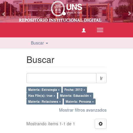
vious
Cambiar
navegación
Buscar
Buscar
Ir
Materia: Estrategia ×
Fecha: 2012 ×
Has File(s): true ×
Materia: Educación ×
Materia: Relaciones ×
Materia: Persona ×
Mostrar filtros avanzados
Mostrando ítems 1-1 de 1