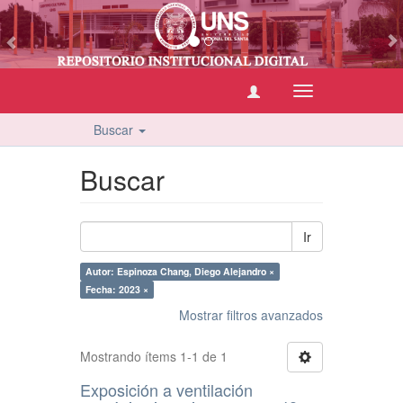
vious
Cambiar
navegación
Buscar
Buscar
Ir
Autor: Espinoza Chang, Diego Alejandro ×
Fecha: 2023 ×
Mostrar filtros avanzados
Mostrando ítems 1-1 de 1
Exposición a ventilación