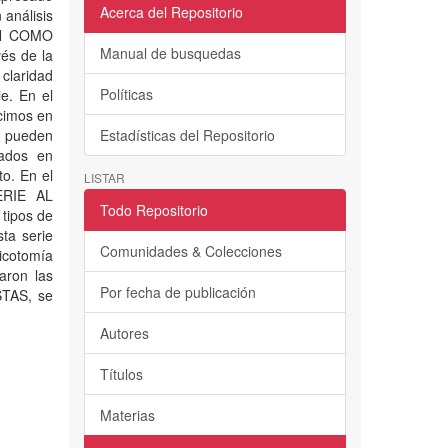
Acerca del Repositorio
 análisis
IÓN COMO
Manual de busquedas
és de la
claridad
Políticas
e. En el
cimos en
e pueden
Estadísticas del Repositorio
sados en
o. En el
LISTAR
ERIE AL
Todo Repositorio
 tipos de
sta serie
Comunidades & Colecciones
dicotomía
aron las
Por fecha de publicación
STAS, se
Autores
Títulos
Materias