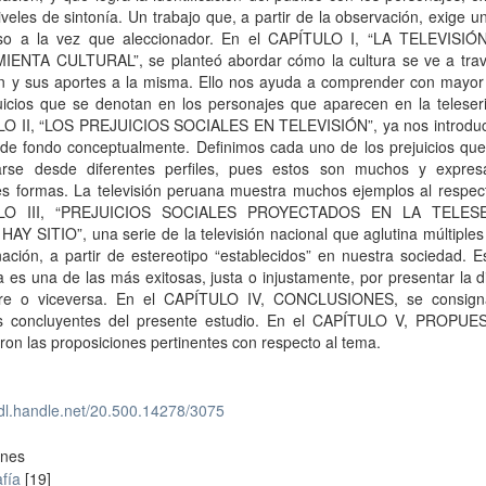
iveles de sintonía. Un trabajo que, a partir de la observación, exige un
so a la vez que aleccionador. En el CAPÍTULO I, “LA TELEVIS
ENTA CULTURAL”, se planteó abordar cómo la cultura se ve a trav
ón y sus aportes a la misma. Ello nos ayuda a comprender con mayor 
uicios que se denotan en los personajes que aparecen en la teleseri
O II, “LOS PREJUICIOS SOCIALES EN TELEVISIÓN”, ya nos introdu
 de fondo conceptualmente. Definimos cada uno de los prejuicios qu
arse desde diferentes perfiles, pues estos son muchos y expre
es formas. La televisión peruana muestra muchos ejemplos al respect
LO III, “PREJUICIOS SOCIALES PROYECTADOS EN LA TELES
Y SITIO”, una serie de la televisión nacional que aglutina múltiples
nación, a partir de estereotipo “establecidos” en nuestra sociedad. E
va es una de las más exitosas, justa o injustamente, por presentar la 
bre o viceversa. En el CAPÍTULO IV, CONCLUSIONES, se consign
s concluyentes del presente estudio. En el CAPÍTULO V, PROPUE
ron las proposiciones pertinentes con respecto al tema.
hdl.handle.net/20.500.14278/3075
ones
fía
[19]