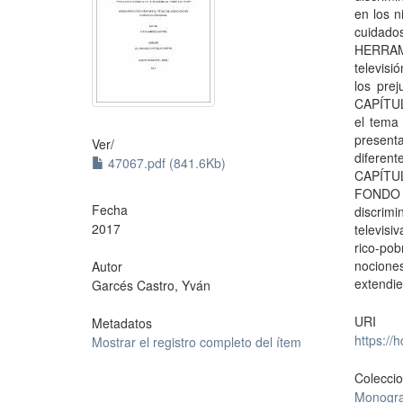
en los n
cuidado
HERRAMI
televisi
los prej
CAPÍTUL
el tema
present
Ver/
diferent
47067.pdf (841.6Kb)
CAPÍTU
FONDO HA
Fecha
discrimi
2017
televisi
rico-po
nocione
Autor
extendie
Garcés Castro, Yván
URI
Metadatos
https://
Mostrar el registro completo del ítem
Colecci
Monogra