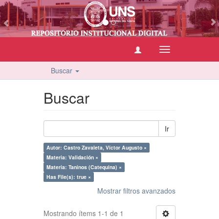
vious
Cambiar
navegación
Buscar
Buscar
Ir
Autor: Castro Zavaleta, Víctor Augusto ×
Materia: Validación ×
Materia: Taninos (Catequina) ×
Has File(s): true ×
Mostrar filtros avanzados
Mostrando ítems 1-1 de 1