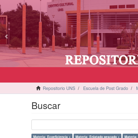
vious
Repositorio UNS
Escuela de Post Grado
Buscar
Materia: Ecoeficiencia ×
Materia: Enlatado pescado ×
Materia: