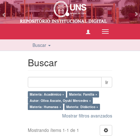
vious
Cambiar
navegación
Buscar
Buscar
Ir
Materia: Académico ×
Materia: Familia ×
Autor: Oliva Ascate, Oyuki Mercedes ×
Materia: Humanas ×
Materia: Didáctico ×
Mostrar filtros avanzados
Mostrando ítems 1-1 de 1