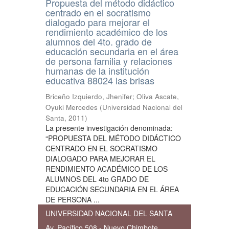
Propuesta del método didáctico
centrado en el socratismo
dialogado para mejorar el
rendimiento académico de los
alumnos del 4to. grado de
educación secundaria en el área
de persona familia y relaciones
humanas de la institución
educativa 88024 las brisas
Briceño Izquierdo, Jhenifer
;
Oliva Ascate,
Oyuki Mercedes
(
Universidad Nacional del
Santa
,
2011
)
La presente investigación denominada:
“PROPUESTA DEL MÉTODO DIDÁCTICO
CENTRADO EN EL SOCRATISMO
DIALOGADO PARA MEJORAR EL
RENDIMIENTO ACADÉMICO DE LOS
ALUMNOS DEL 4to GRADO DE
EDUCACIÓN SECUNDARIA EN EL ÁREA
DE PERSONA ...
UNIVERSIDAD NACIONAL DEL SANTA
Av. Pacífico 508 - Nuevo Chimbote,