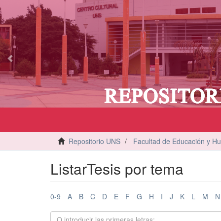
vious
Repositorio UNS
Facultad de Educación y H
ListarTesis por tema
0-9
A
B
C
D
E
F
G
H
I
J
K
L
M
N