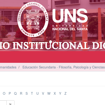
umanidades
Educación Secundaria - Filosofía, Psicología y Ciencias
O
P
Q
R
S
T
U
V
W
X
Y
Z
Ir