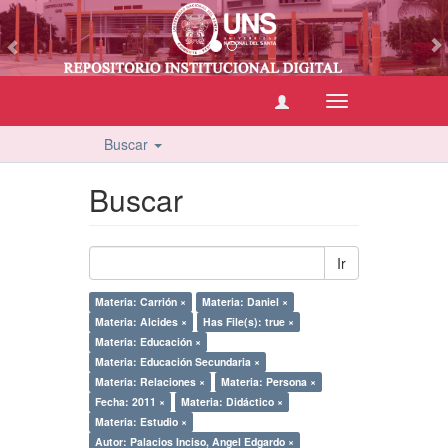
vious
Cambiar
navegación
Buscar
Buscar
Ir
Materia: Carrión ×
Materia: Daniel ×
Materia: Alcides ×
Has File(s): true ×
Materia: Educación ×
Materia: Educación Secundaria ×
Materia: Relaciones ×
Materia: Persona ×
Fecha: 2011 ×
Materia: Didáctico ×
Materia: Estudio ×
Autor: Palacios Inciso, Angel Edgardo ×