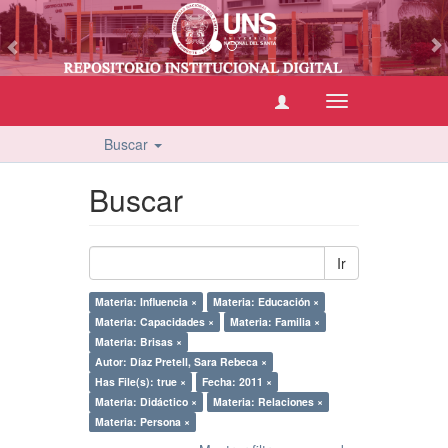
vious
Cambiar
navegación
Buscar
Buscar
Ir
Materia: Influencia ×
Materia: Educación ×
Materia: Capacidades ×
Materia: Familia ×
Materia: Brisas ×
Autor: Díaz Pretell, Sara Rebeca ×
Has File(s): true ×
Fecha: 2011 ×
Materia: Didáctico ×
Materia: Relaciones ×
Materia: Persona ×