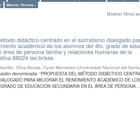
×
Materia: Persona ×
Mostrar filtros 
étodo didáctico centrado en el socratismo dialogado pa
imiento académico de los alumnos del 4to. grado de edu
l área de persona familia y relaciones humanas de la
ativa 88024 las brisas
henifer
;
Oliva Ascate, Oyuki Mercedes
(
Universidad Nacional del Santa
stigación denominada: “PROPUESTA DEL MÉTODO DIDÁCTICO CENT
DIALOGADO PARA MEJORAR EL RENDIMIENTO ACADÉMICO DE LO
 GRADO DE EDUCACIÓN SECUNDARIA EN EL ÁREA DE PERSONA ..