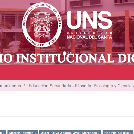
umanidades
Educación Secundaria - Filosofía, Psicología y Ciencias
n ×
Materia: Familia ×
Autor: Oliva Ascate, Oyuki Mercedes ×
Has File(s): true ×