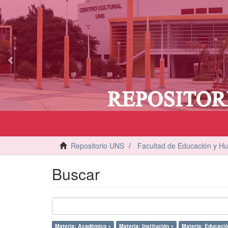
vious
Repositorio UNS
Facultad de Educación y H
Buscar
Materia: Académico ×
Materia: Institución ×
Materia: Educació