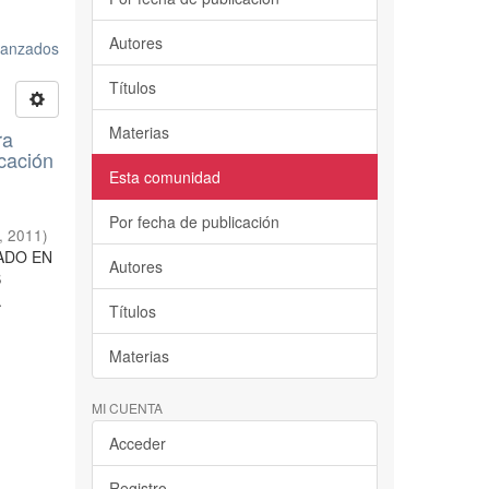
Autores
avanzados
Títulos
Materias
ra
cación
Esta comunidad
Por fecha de publicación
,
2011
)
RADO EN
Autores
S
.
Títulos
Materias
MI CUENTA
Acceder
Registro