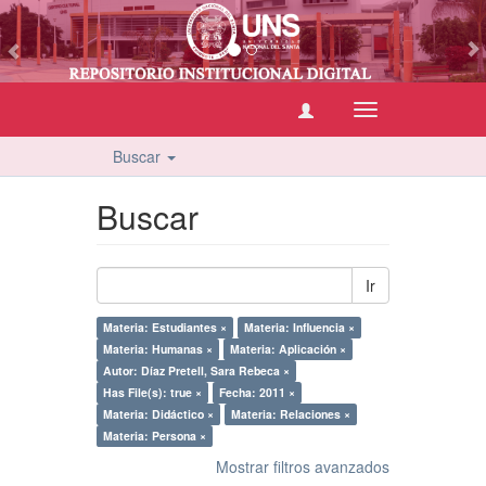
vious
Cambiar
navegación
Buscar
Buscar
Ir
Materia: Estudiantes ×
Materia: Influencia ×
Materia: Humanas ×
Materia: Aplicación ×
Autor: Díaz Pretell, Sara Rebeca ×
Has File(s): true ×
Fecha: 2011 ×
Materia: Didáctico ×
Materia: Relaciones ×
Materia: Persona ×
Mostrar filtros avanzados