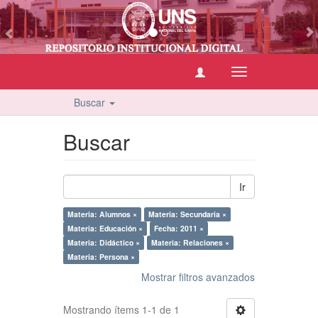
vious
Cambiar
navegación
Buscar
Buscar
Ir
Materia: Alumnos ×
Materia: Secundaria ×
Materia: Educación ×
Fecha: 2011 ×
Materia: Didáctico ×
Materia: Relaciones ×
Materia: Persona ×
Mostrar filtros avanzados
Mostrando ítems 1-1 de 1