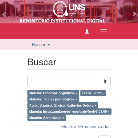
vious
Cambiar
navegación
Buscar
Buscar
Ir
Materia: Procesos cognitivos ×
Fecha: 2022 ×
Materia: Teorías psicológicas ×
Autor: Azañedo Enciso, Katherine Debora ×
Materia: https://purl.org/pe-repo/ocde/ford#5.03.00 ×
Materia: Aprendizaje ×
Mostrar filtros avanzados