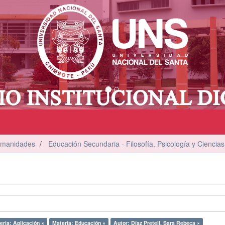
umanidades
Educación Secundaria - Filosofía, Psicología y Ciencias
eria: Aplicación ×
Materia: Educación ×
Autor: Díaz Pretell, Sara Rebeca ×