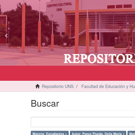
vious
Repositorio UNS
Facultad de Educación y H
Buscar
Materia: Estudiantes ×
Autor: Ponce Piundo, Delia María ×
Mat