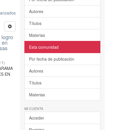
Autores
avanzados
Títulos
Materias
 logro
s en
isas
Esta comunidad
Por fecha de publicación
11
)
ROGRAMA
Autores
ES EN
Títulos
Materias
MI CUENTA
Acceder
Registro