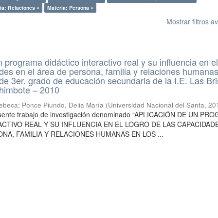
ia: Relaciones ×
Materia: Persona ×
Mostrar filtros 
 programa didáctico interactivo real y su influencia en el
des en el área de persona, familia y relaciones humana
 de 3er. grado de educación secundaria de la I.E. Las Br
himbote – 2010
Rebeca
;
Ponce Piundo, Delia María
(
Universidad Nacional del Santa
,
20
resente trabajo de investigación denominado “APLICACIÓN DE UN P
ACTIVO REAL Y SU INFLUENCIA EN EL LOGRO DE LAS CAPACIDAD
NA, FAMILIA Y RELACIONES HUMANAS EN LOS ...