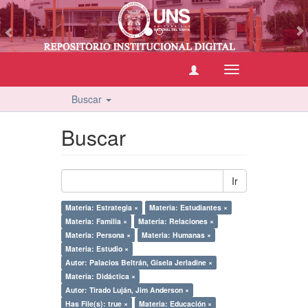
vious
Cambiar
navegación
Buscar
Buscar
Ir
Materia: Estrategia ×
Materia: Estudiantes ×
Materia: Familia ×
Materia: Relaciones ×
Materia: Persona ×
Materia: Humanas ×
Materia: Estudio ×
Autor: Palacios Beltrán, Gisela Jerladine ×
Materia: Didáctica ×
Autor: Tirado Luján, Jim Anderson ×
Has File(s): true ×
Materia: Educación ×