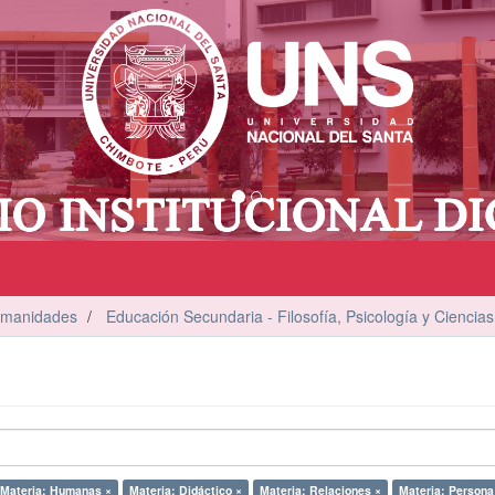
umanidades
Educación Secundaria - Filosofía, Psicología y Ciencias
Materia: Humanas ×
Materia: Didáctico ×
Materia: Relaciones ×
Materia: Persona