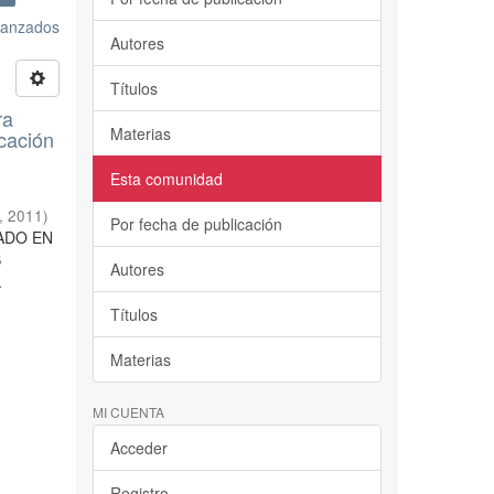
avanzados
Autores
Títulos
ra
Materias
cación
Esta comunidad
,
2011
)
Por fecha de publicación
RADO EN
S
Autores
.
Títulos
Materias
MI CUENTA
Acceder
Registro