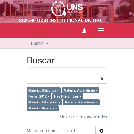
vious
Cambiar
navegación
Buscar
Buscar
Ir
Materia: Didáctica ×
Materia: Aprendizaje ×
Fecha: 2012 ×
Has File(s): true ×
Materia: Educación ×
Materia: Relaciones ×
Materia: Persona ×
Mostrar filtros avanzados
Mostrando ítems 1-1 de 1