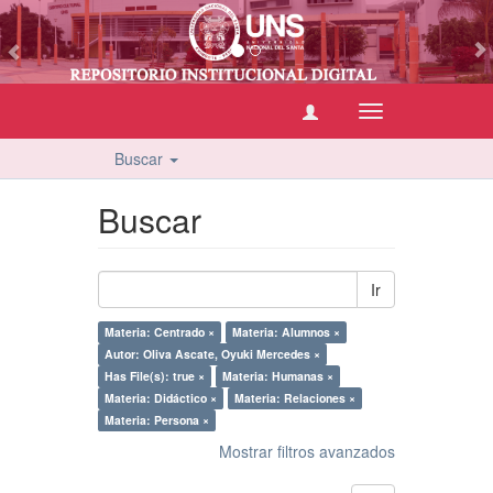
vious
Cambiar
navegación
Buscar
Buscar
Ir
Materia: Centrado ×
Materia: Alumnos ×
Autor: Oliva Ascate, Oyuki Mercedes ×
Has File(s): true ×
Materia: Humanas ×
Materia: Didáctico ×
Materia: Relaciones ×
Materia: Persona ×
Mostrar filtros avanzados