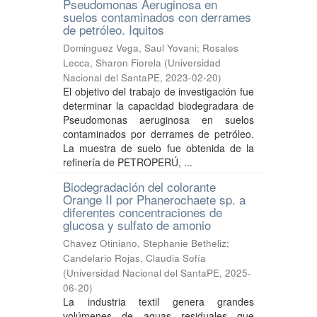
Pseudomonas Aeruginosa en
suelos contaminados con derrames
de petróleo. Iquitos
Dominguez Vega, Saul Yovani
;
Rosales
Lecca, Sharon Fiorela
(
Universidad
Nacional del SantaPE
,
2023-02-20
)
El objetivo del trabajo de investigación fue
determinar la capacidad biodegradara de
Pseudomonas aeruginosa en suelos
contaminados por derrames de petróleo.
La muestra de suelo fue obtenida de la
refinería de PETROPERÚ, ...
Biodegradación del colorante
Orange II por Phanerochaete sp. a
diferentes concentraciones de
glucosa y sulfato de amonio
Chavez Otiniano, Stephanie Betheliz
;
Candelario Rojas, Claudia Sofía
(
Universidad Nacional del SantaPE
,
2025-
06-20
)
La industria textil genera grandes
volúmenes de aguas residuales que