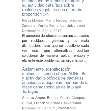
en intestino de lombriz de tierra y
su actividad catalítica sobre
residuos vegetales con diferente
proporción c/n
Pérez Montes, María Teresa
;
Terrones
Zavaleta, Martha Fernanda
(
Universidad
Nacional del Santa
,
2019
)
El aumento de efectos adversos causados
por residuos orgánicos y su mala
distribución, hace que se cuestione cada
vez más, que alternativas podrían
solucionar de manera rápida, rentable y
eficiente este problema. Un organismo ...
Aislamiento, identificación
molecular usando el gen ADNr 16s
y actividad biológica de bacterias
asociadas a esponjas marinas de la
clase demospongiae de la playa
Tortugas
Chauca Astete, Brenda Ketsire
;
Vasquez
Cunya, Francisco Alvaro
(
Universidad
Nacional del SantaPE
,
2022-07-08
)