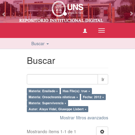
vious
Cambiar
navegación
Buscar
Buscar
Ir
Materia: Ensilado ×
Has File(s): true ×
Materia: Oreochromis niloticus ×
Fecha: 2012 ×
Materia: Supervivencia ×
Autor: Alayo Vidal, Giuseppe Lisbert ×
Mostrar filtros avanzados
Mostrando ítems 1-1 de 1