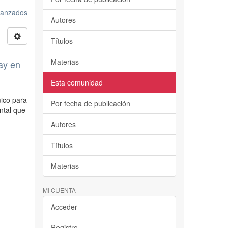
avanzados
Autores
Títulos
Materias
ay en
Esta comunidad
mico para
Por fecha de publicación
ntal que
Autores
Títulos
Materias
MI CUENTA
Acceder
Registro