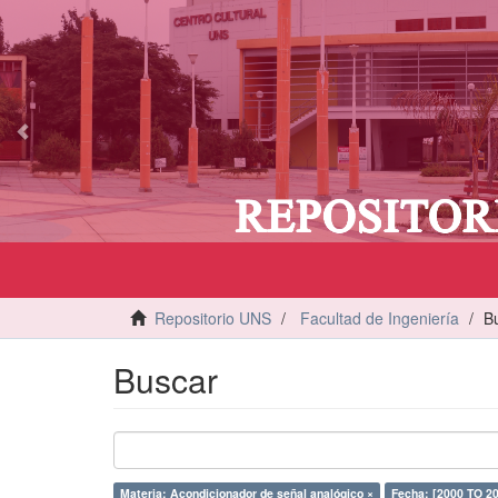
vious
Repositorio UNS
Facultad de Ingeniería
B
Buscar
Materia: Acondicionador de señal analógico ×
Fecha: [2000 TO 20