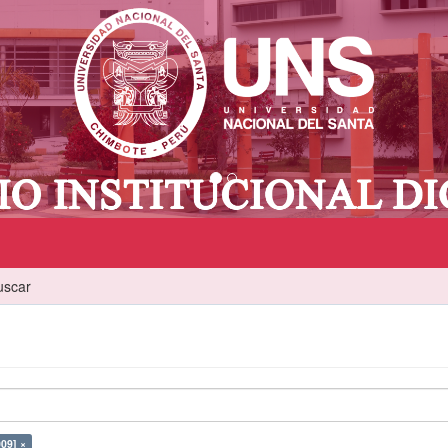
uscar
09] ×